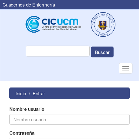
Cuadernos de Enfermería
Navegación
principal
Contenido
principal
Barra
lateral
Buscar
Toggle
naviga
Inicio
Entrar
Nombre usuario
Contraseña