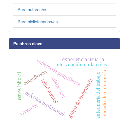
Para autores/as
Para bibliotecarios/as
Palabras clave
experiencia usuaria
enfermería psiquiátrica
intervención en la crisis
autoeficacia
cuidado de enfermería
enfermería del trabajo
estrés laboral
satisfacción
grupo de enfermería
salud mental
prÁctica profesional
vivencias