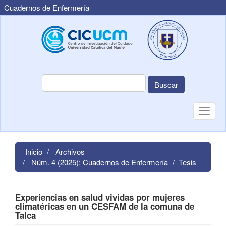
Cuadernos de Enfermería
Navegación
principal
Contenido
principal
Barra
lateral
Buscar
Toggle
naviga
Inicio
Archivos
Núm. 4 (2025): Cuadernos de Enfermería
Tesis
Experiencias en salud vividas por mujeres
climatéricas en un CESFAM de la comuna de
Talca