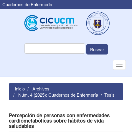
Cuadernos de Enfermería
Navegación
principal
Contenido
principal
Barra
lateral
Buscar
Toggle
naviga
Inicio
Archivos
Núm. 4 (2025): Cuadernos de Enfermería
Tesis
Percepción de personas con enfermedades
cardiometabólicas sobre hábitos de vida
saludables